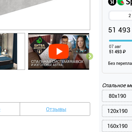
2
51 493
07 авг
51 493 ₽
Без перепл
Спальное м
80x190
е
Отзывы
120x190
160x190