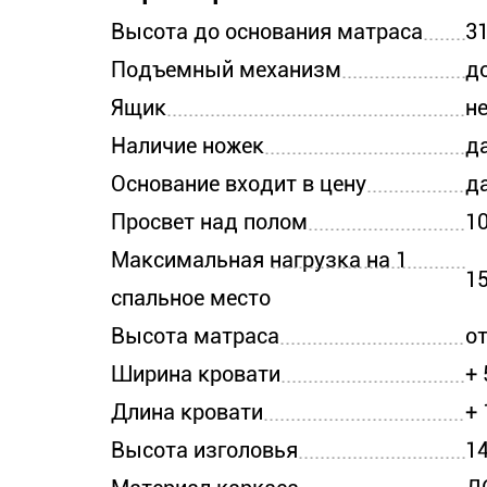
Высота до основания матраса
3
Подъемный механизм
д
Ящик
н
Наличие ножек
д
Основание входит в цену
д
Просвет над полом
10
Максимальная нагрузка на 1
15
спальное место
Высота матраса
от
Ширина кровати
+ 
Длина кровати
+ 
Высота изголовья
1