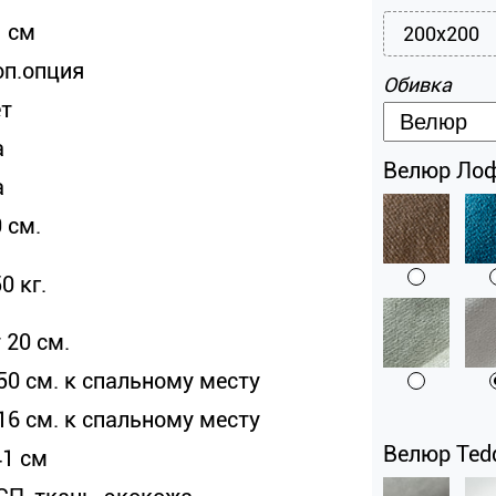
1 см
200x200
оп.опция
Обивка
ет
а
Велюр Лофт
а
 см.
0 кг.
 20 см.
50 см. к спальному месту
16 см. к спальному месту
Велюр Tedd
41 см