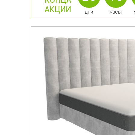
АКЦИИ
дни
часы