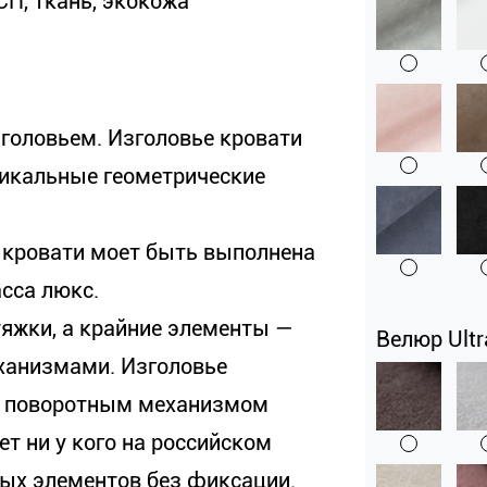
СП, ткань, экокожа
головьем. Изголовье кровати
икальные геометрические
 кровати моет быть выполнена
сса люкс.
тяжки, а крайние элементы —
Велюр Ultr
ханизмами. Изголовье
м поворотным механизмом
ет ни у кого на российском
ых элементов без фиксации.