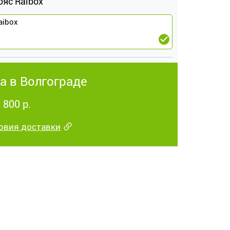
ояс Raibox
aibox
а в Волгограде
 800 р.
овия доставки