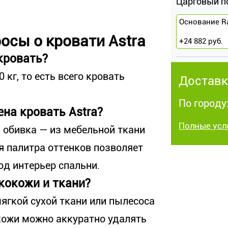
Царговый п
Основание R
осы о кровати Astra
+
24 882
руб.
кровать?
 кг, то есть всего кровать
Доставк
По городу:
на кровать Astra?
Полные усл
а обивка — из мебельной ткани
я палитра оттенков позволяет
од интерьер спальни.
кокожи и ткани?
ягкой сухой ткани или пылесоса
окожи можно аккуратно удалять