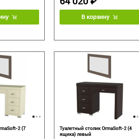
64 020 ₽
ину
В корзину
maSoft-2 (7
Туалетный столик OrmaSoft-2 (4
ящика) левый