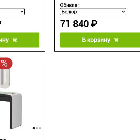
Обивка:
₽
71 840 ₽
ину
В корзину
7%