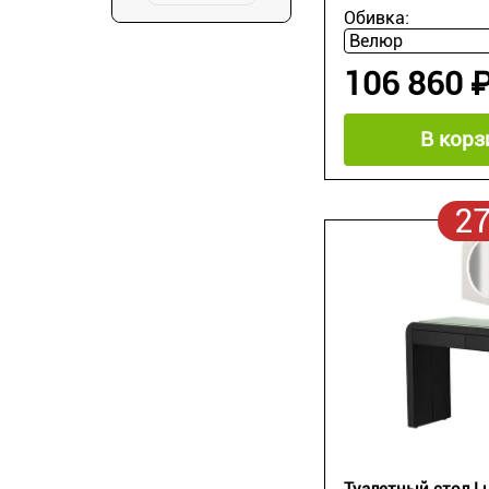
Обивка:
106 860 
В корз
2