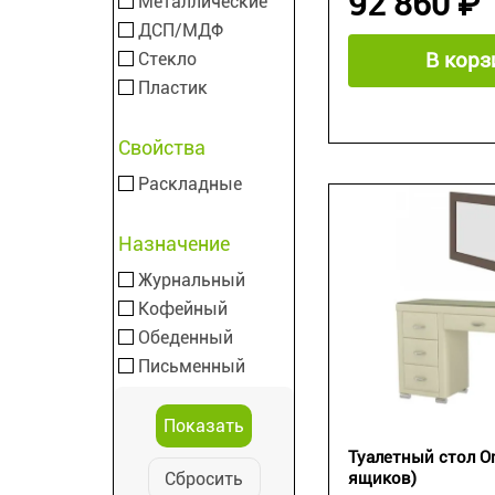
92 860 ₽
Металлические
ДСП/МДФ
В корз
Стекло
Пластик
Свойства
Раскладные
Назначение
Журнальный
Кофейный
Обеденный
Письменный
Туалетный стол Or
Сбросить
ящиков)