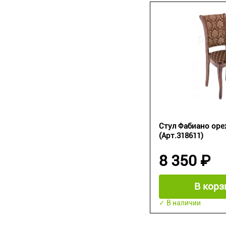
Стул Фабиано ор
(Арт.318611)
8 350 ₽
В корз
✓ В наличии