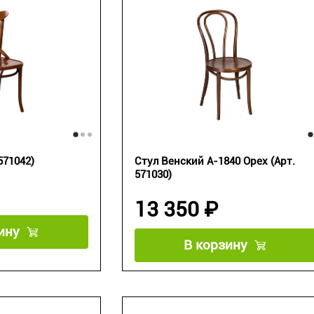
571042)
Стул Венский А-1840 Орех (Арт.
571030)
13 350 ₽
ину
В корзину