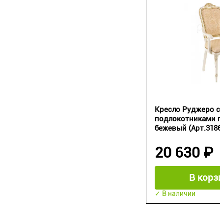
Кресло Руджеро с
подлокотниками п
бежевый (Арт.318
20 630 ₽
В корз
✓ В наличии