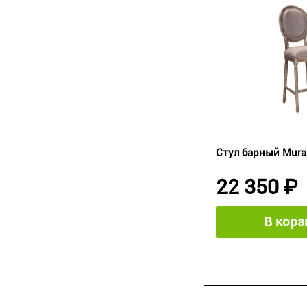
Стул барный Muran
22 350 ₽
В корз