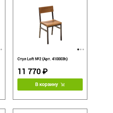
Стул Loft №2 (Арт. 410003h)
11 770 ₽
В корзину