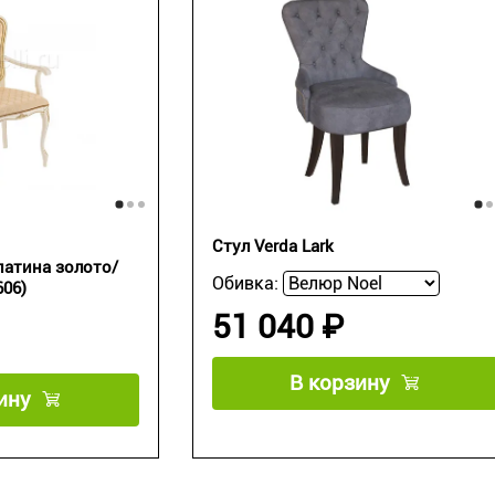
Стул Verda Lark
атина золото/
Обивка:
606)
51 040 ₽
В корзину
ину