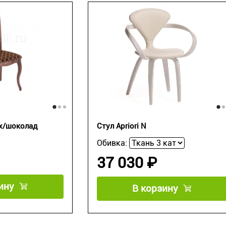
ех/шоколад
Стул Apriori N
Обивка:
37 030 ₽
ину
В корзину