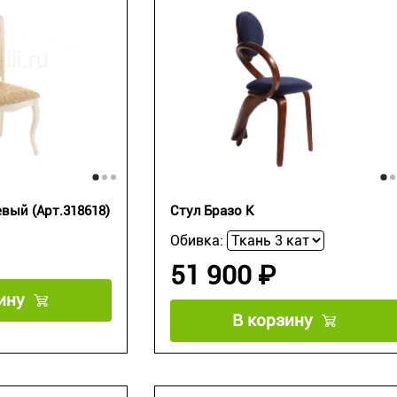
вый (Арт.318618)
Стул Бразо К
Обивка:
51 900 ₽
ину
В корзину