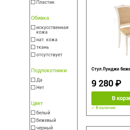
Пластик
Обивка
искусственная
кожа
нат. кожа
ткань
отсутствует
Стул Луиджи беже
Подлокотники
Да
9 280 ₽
Нет
В корз
Цвет
✓ В наличии
белый
бежевый
черный