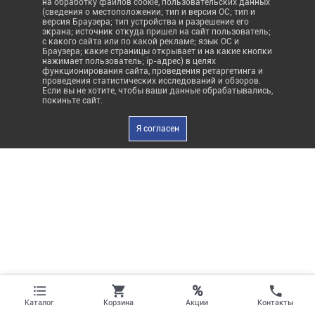
на обработку файлов cookie, пользовательских данных
(сведения о местоположении; тип и версия ОС; тип и
версия Браузера; тип устройства и разрешение его
экрана; источник откуда пришел на сайт пользователь;
с какого сайта или по какой рекламе; язык ОС и
Браузера; какие страницы открывает и на какие кнопки
нажимает пользователь; ip-адрес) в целях
функционирования сайта, проведения ретаргетинга и
проведения статистических исследований и обзоров.
Если вы не хотите, чтобы ваши данные обрабатывались,
покиньте сайт.
Я согласен
%
Акции
Каталог
Корзина
Контакты