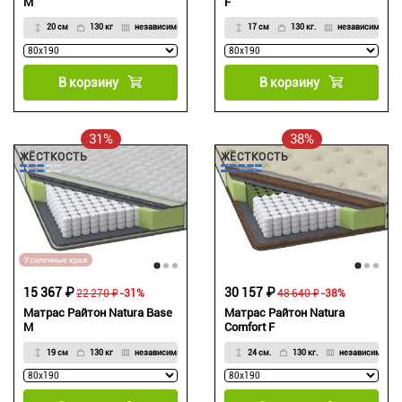
M
F
20 см
130 кг
независимый
17 см
130 кг.
независимый
В корзину
В корзину
31%
38%
ЖЁСТКОСТЬ
ЖЁСТКОСТЬ
Усиленные края
15 367 ₽
30 157 ₽
22 270 ₽
-31%
48 640 ₽
-38%
Матрас Райтон Natura Base
Матрас Райтон Natura
M
Comfort F
19 см
130 кг
независимый
24 см.
130 кг.
независимый