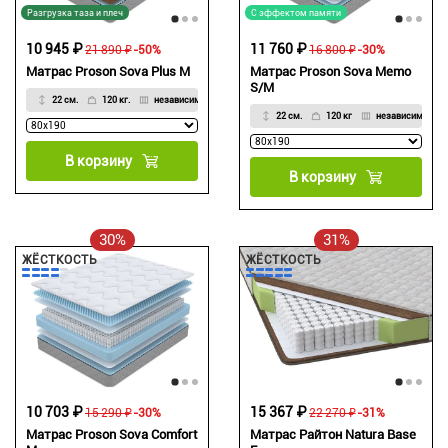
Разгрузка таза и плеч
С эффектом памяти
10 945 ₽
11 760 ₽
21 890 ₽
-50%
16 800 ₽
-30%
Матрас Proson Sova Plus M
Матрас Proson Sova Memo
S/M
22 см.
120 кг.
независимый
22 см.
120 кг
независимый
В корзину
В корзину
30%
31%
ЖЁСТКОСТЬ
ЖЁСТКОСТЬ
10 703 ₽
15 367 ₽
15 290 ₽
-30%
22 270 ₽
-31%
Матрас Proson Sova Comfort
Матрас Райтон Natura Base