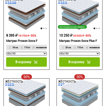
Ортопедический эффект
8 395 ₽
10 250 ₽
16 790 ₽
-50%
20 500 ₽
-50%
Матрас Proson Sova F
Матрас Proson Sova Plus F
18 см.
115 кг
независимый
20 см.
115 кг.
независимый
В корзину
В корзину
50%
30%
ЖЁСТКОСТЬ
ЖЁСТКОСТЬ