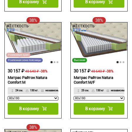
В корзину
В корзину
38%
38%
ЖЁСТКОСТЬ
ЖЁСТКОСТЬ
Усиленные края
Усиленная зона поясницы
Высокий
30 157 ₽
30 157 ₽
48 640 ₽
-38%
48 640 ₽
-38%
Матрас Райтон Natura
Матрас Райтон Natura
Comfort M
Comfort M/F
24 см.
130 кг.
независимый
25 см.
130 кг
независимый
В корзину
В корзину
38%