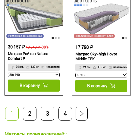
ЖЁСТКОСТЬ
ЖЁСТКОСТЬ
Усиленная зона поясницы
Увеличенный комфорт-слой
30 157 ₽
17 798 ₽
48 640 ₽
-38%
Матрас Райтон Natura
Матрас Sky-high Hovor
Comfort P
Middle TFK
24 см.
130 кг
независисмый
24 см
110 кг.
независимый
В корзину
В корзину
1
2
3
4
Матрасы производителей::