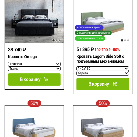
Усиленный каркас
С ящиками для хранения
Современный стиль
38 740 ₽
51 395 ₽
102 790 ₽
-50%
Кровать Lagom Side Soft с
Кровать Omega
подъемным механизмом
В корзину
В корзину
50%
50%