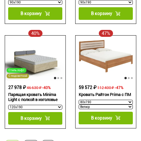
В корзину
В корзину
40%
47%
Стиль лофт
С подсветкой
27 978 ₽
59 572 ₽
46 630 ₽
-40%
112 400 ₽
-47%
Парящая кровать Minima
Кровать Райтон Prima с ПМ
Light c полкой в изголовье
В корзину
В корзину