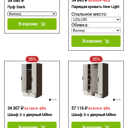
39 090 ₽
34 645 ₽
62 990 ₽
-45%
Парящая кровать New Light
Пуф Stark
Спальное место:
В корзину
Обивка:
В корзину
35%
35%
34 307 ₽
57 116 ₽
52 780 ₽
-35%
87 870 ₽
-35%
Шкаф 2-х дверный Milton
Шкаф 3-х дверный Milton
В корзину
В корзину