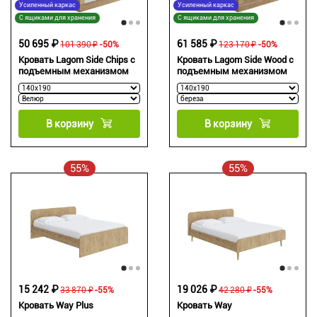
Усиленный каркас
Усиленный каркас
С ящиками для хранения
С ящиками для хранения
50 695 ₽
61 585 ₽
101 390 ₽
-50%
123 170 ₽
-50%
Кровать Lagom Side Chips с
Кровать Lagom Side Wood с
подъемным механизмом
подъемным механизмом
В корзину
В корзину
55%
55%
15 242 ₽
19 026 ₽
33 870 ₽
-55%
42 280 ₽
-55%
Кровать Way Plus
Кровать Way