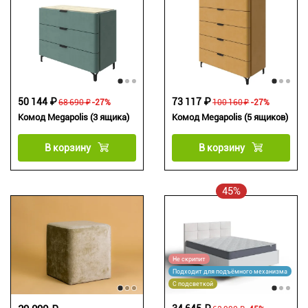
50 144 ₽
73 117 ₽
68 690 ₽
-27%
100 160 ₽
-27%
Комод Megapolis (3 ящика)
Комод Megapolis (5 ящиков)
В корзину
В корзину
45%
Не скрипит
Подходит для подъёмного механизма
С подсветкой