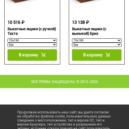
10 516 ₽
13 138 ₽
Выкатные ящики (с ручкой)
Выкатные ящики (с
Тахта
выемкой) Бриз
В корзину
В корзину
ВСЕ ПРАВА ЗАЩИЩЕНЫ. © 2013-2026
Продолжая использовать наш сайт, вы даете согласие
на обработку файлов cookie, пользовательских данных
(сведения о местоположении; тип и версия ОС; тип и
версия Браузера; тип устройства и разрешение его
экрана; источник откуда пришел на сайт пользователь;