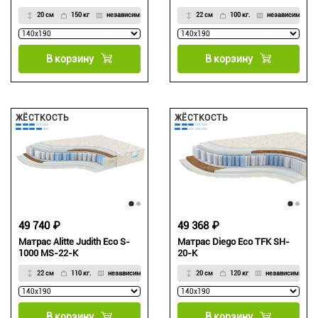
20 см
150 кг
независимый, 7-зональный блок
22 см
100 кг.
независимый, 5
В корзину
В корзину
ЖЁСТКОСТЬ
ЖЁСТКОСТЬ
49 740 ₽
49 368 ₽
Матрас Alitte Judith Eco S-
Матрас Diego Eco TFK SH-
1000 MS-22-K
20-K
22 см
110 кг.
независимый, 7-зональный
20 см
120 кг
независимый, 5
В корзину
В корзину