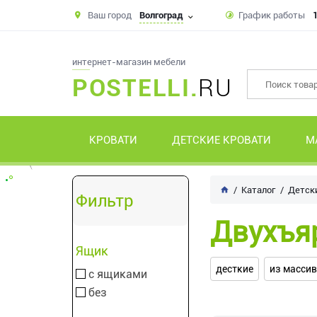
Ваш город
Волгоград
График работы
1
интернет-магазин мебели
POSTELLI.
RU
КРОВАТИ
ДЕТСКИЕ КРОВАТИ
М
Каталог
Детск
Фильтр
Двухъя
Ящик
десткие
из масси
с ящиками
без