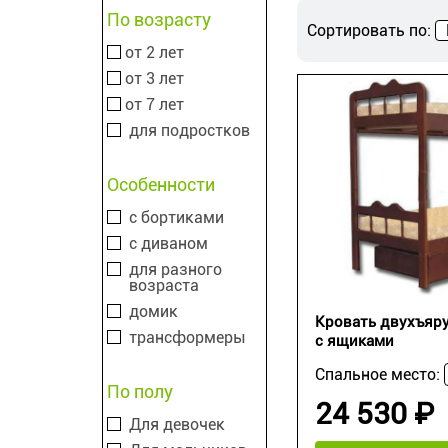
По возрасту
Сортировать по:
от 2 лет
от 3 лет
от 7 лет
для подростков
Особенности
с бортиками
с диваном
для разного
возраста
домик
Кровать двухъяру
трансформеры
с ящиками
Спальное место:
По полу
24 530 ₽
Для девочек