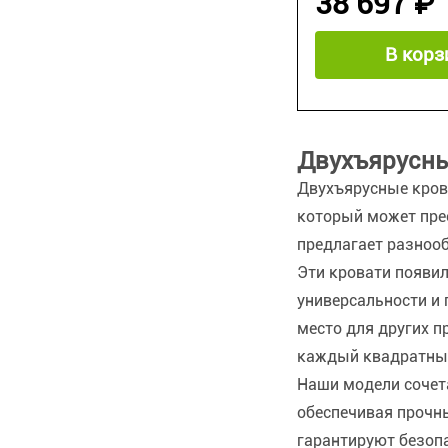
38 697 ₽
В корз
Двухъярусны
Двухъярусные крова
который может пре
предлагает разноо
Эти кровати появил
универсальности и
место для других п
каждый квадратный
Наши модели сочета
обеспечивая прочн
гарантируют безопа