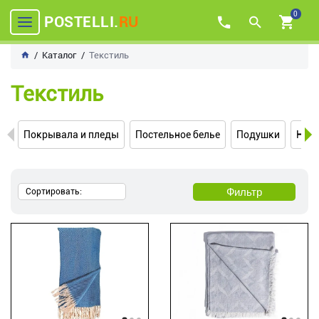
0
POSTELLI.
RU
Каталог
Текстиль
Текстиль
Покрывала и пледы
Постельное белье
Подушки
Нам
Фильтр
Сортировать: