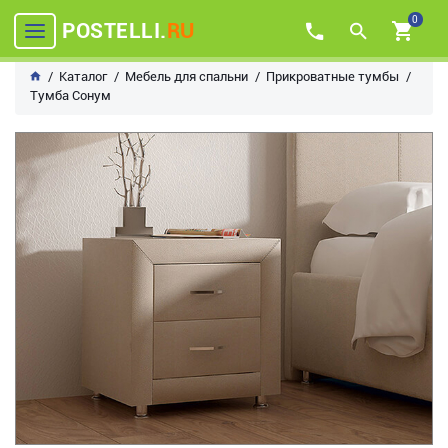
0
POSTELLI.
RU
Каталог
Мебель для спальни
Прикроватные тумбы
Тумба Сонум